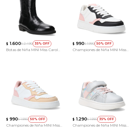
1.600
990
2.490
1.990
35
50
$
$
$
$
Botas de Niña MINI Miss Carol
Championes de Niña MINI Miss
VIBER estilo tejana
Carol Rasinari
990
1.290
1.990
1.990
50
35
$
$
$
$
Championes de Niña MINI Miss
Championes de Niña MINI Miss
Carol Rasinari
Carol CALCIS Con glitter