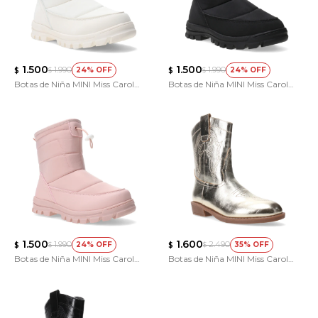
1.500
1.500
1.990
1.990
24
24
$
$
$
$
Botas de Niña MINI Miss Carol
Botas de Niña MINI Miss Carol
SAUGA de tela
SAUGA de tela
1.500
1.600
1.990
2.490
24
35
$
$
$
$
Botas de Niña MINI Miss Carol
Botas de Niña MINI Miss Carol
SAUGA de tela
VIBER estilo tejana