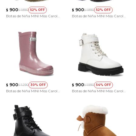
900
900
1.890
1.890
52
52
$
$
$
$
Botas de Niña MINI Miss Carol
Botas de Niña MINI Miss Carol
Rasum
Rasum
900
900
1.290
1.990
30
54
$
$
$
$
Botas de Niña MINI Miss Carol
Botas de Niña MINI Miss Carol
GEELONG de lluvia con glitter
KASTRE