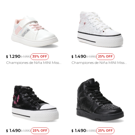
1.290
1.490
1.990
1.990
35
25
$
$
$
$
Championes de Niña MINI Miss
Championes de Niña MINI Miss
Carol CALCIS Con glitter
Carol botita
1.490
1.490
1.990
1.990
25
25
$
$
$
$