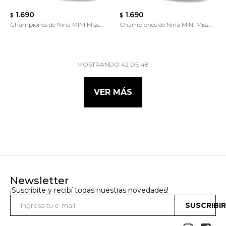
1.690
1.690
$
$
Championes de Niña MINI Miss
Championes de Niña MINI Miss
Carol
Carol
MOSTRANDO
42
DE
48
VER MÁS
Newsletter
¡Suscribite y recibí todas nuestras novedades!
SUSCRIBI