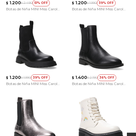
1.200
1.200
2.490
1.990
51
39
$
$
$
$
Botas de Niña MINI Miss Carol
Botas de Niña MINI Miss Carol
Myrdal
SITKA
1.200
1.400
1.990
2.190
39
36
$
$
$
$
Botas de Niña MINI Miss Carol
Botas de Niña MINI Miss Carol
SITKA
GLIMPSE chelsea