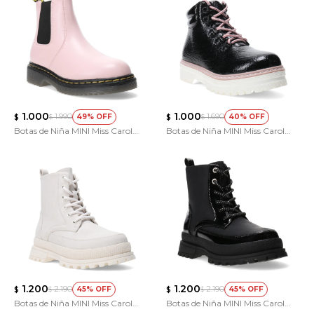
1.000
1.000
1.990
1.690
49
40
$
$
$
$
Botas de Niña MINI Miss Carol
Botas de Niña MINI Miss Carol
ANIJA con elastico
MARFA acordonada
1.200
1.200
2.190
2.190
45
45
$
$
$
$
Botas de Niña MINI Miss Carol
Botas de Niña MINI Miss Carol