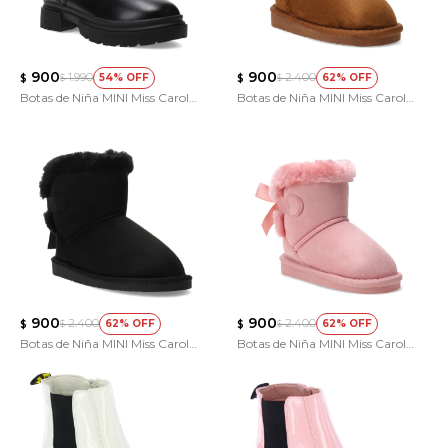
900
900
1.990
2.400
54
62
$
$
$
$
Botas de Niña MINI Miss Carol
Botas de Niña MINI Miss Carol
KASTRE
Teipi
900
900
2.400
2.400
62
62
$
$
$
$
Botas de Niña MINI Miss Carol
Botas de Niña MINI Miss Carol
Teipi
Teipi