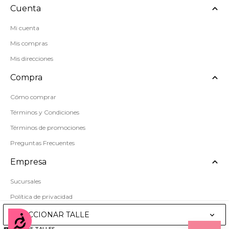
Cuenta
Mi cuenta
Mis compras
Mis direcciones
Compra
Cómo comprar
Términos y Condiciones
Términos de promociones
Preguntas Frecuentes
Empresa
Sucursales
Política de privacidad
Mapa del sitio
SELECCIONAR TALLE
Accesibilidad