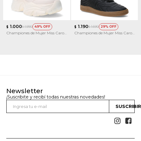
1.000
1.190
1.990
1.690
49
29
$
$
$
$
Championes de Mujer Miss Carol
Championes de Mujer Miss Carol
Lime
MALTESE
Newsletter
¡Suscribite y recibí todas nuestras novedades!
SUSCRIBI

