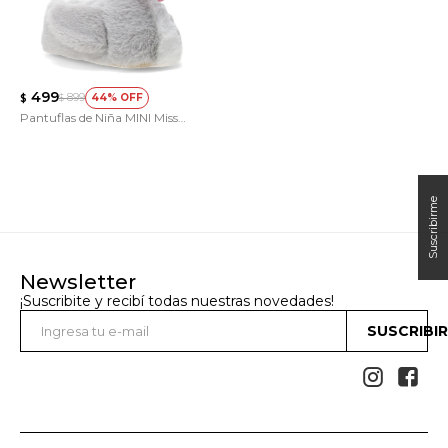
499
899
44
$
$
Pantuflas de Niña MINI Miss
Carol cisne
Newsletter
¡Suscribite y recibí todas nuestras novedades!
SUSCRIBI

