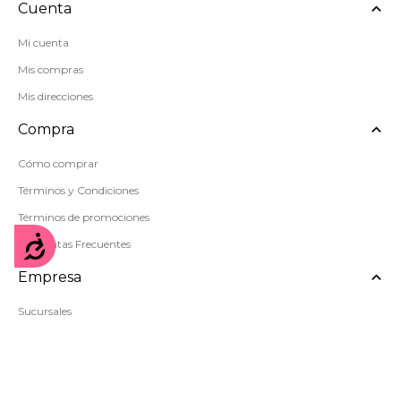
Cuenta
Mi cuenta
Mis compras
Mis direcciones
Compra
Cómo comprar
Términos y Condiciones
Términos de promociones
Accesibilidad
Preguntas Frecuentes
Empresa
Sucursales
Política de privacidad
Mapa del sitio