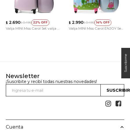
2.690
2.990
3.490
3.490
22
14
$
$
$
$
Valija MINI Miss Carol Set valija y
Valija MINI Miss Carol ENJOY Set
mochila lisa
mochila y valija para niños
Newsletter
¡Suscribite y recibí todas nuestras novedades!
SUSCRIBI


Cuenta