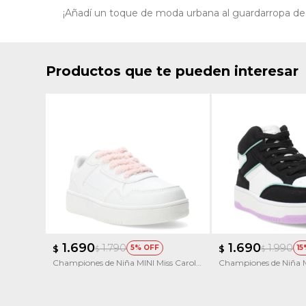
¡Añadí un toque de moda urbana al guardarropa de tu
Productos que te pueden interesar
1.690
1.690
1.790
1.990
$
5
$
15
$
$
Championes de Niña MINI Miss Carol
Championes de Niña M
Gadoos
Ritu