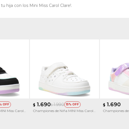
 hija con los Mini Miss Carol Clare!.
1.690
1.690
1.990
$
15
$
$
INI Miss Carol
Championes de Niña MINI Miss Carol
Championes de 
Trelli