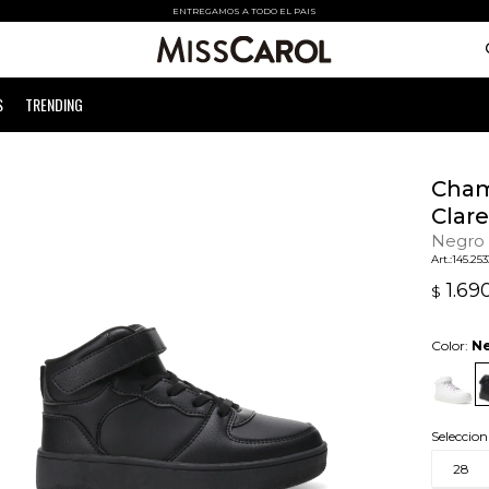
ENTREGAMOS A TODO EL PAIS
S
TRENDING
Cham
Clare
Negro
145.25
1.69
$
Color:
N
Seleccion
28