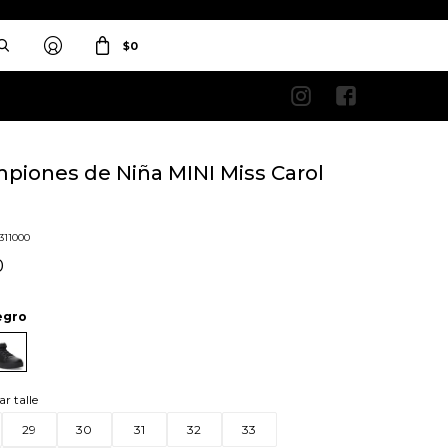
$
0


piones de Niña MINI Miss Carol
3311000
0
egro
ar talle
29
30
31
32
33