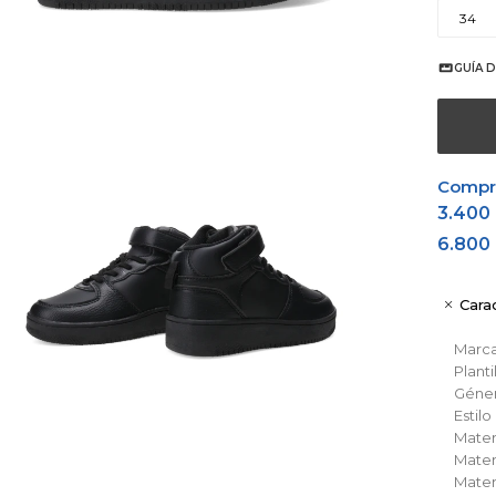
34
GUÍA D
Comprá
3.400
6.800
Carac
Marc
Planti
Géne
Estil
Materi
Materi
Materi