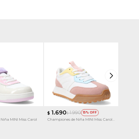
1.690
1.79
1.990
$
15
$
$
Niña MINI Miss Carol
Championes de Niña MINI Miss Carol
Champion
ELLON multicolor
DOLE con