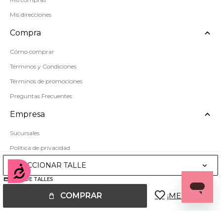
Mis direcciones
Compra
Cómo comprar
Términos y Condiciones
Términos de promociones
Preguntas Frecuentes
Empresa
Sucursales
Política de privacidad
Mapa del sitio
SELECCIONAR TALLE
Accesibilidad
GUÍA DE TALLES
COMPRAR