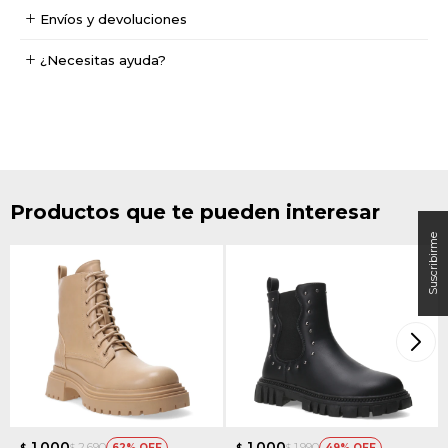
Envíos y devoluciones
¿Necesitas ayuda?
Productos que te pueden interesar
1.000
1.000
2.690
1.990
62
49
$
$