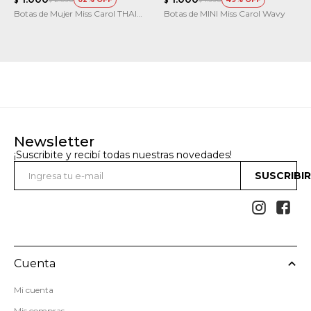
$
$
Botas de Mujer Miss Carol THAI
Botas de MINI Miss Carol Wavy
acordonada y con cierre
Newsletter
¡Suscribite y recibí todas nuestras novedades!
SUSCRIBI


Cuenta
Mi cuenta
Mis compras