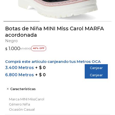
Botas de Niña MINI Miss Carol MARFA
acordonada
Negro
1.000
1.690
$
40
$
Comprá este artículo canjeando tus Metros OCA
3.400 Metros
$ 0
Canjear
6.800 Metros
$ 0
Canjear
Características
Marca
MINI MissCarol
Género
Niña
Ocasión
Casual