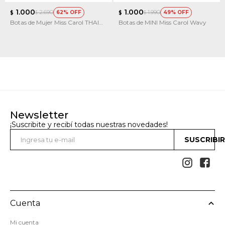
1.000
1.000
2.690
1.990
62
49
$
$
$
$
Botas de Mujer Miss Carol THAI
Botas de MINI Miss Carol Wavy
acordonada y con cierre
Newsletter
¡Suscribite y recibí todas nuestras novedades!
SUSCRIBI


Cuenta
Mi cuenta