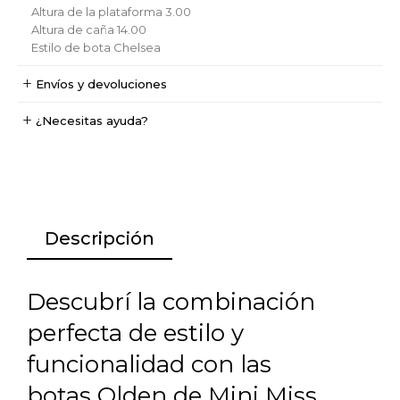
Altura de la plataforma
3.00
Altura de caña
14.00
Estilo de bota
Chelsea
Envíos y devoluciones
¿Necesitas ayuda?
Descripción
Descubrí la combinación
perfecta de estilo y
funcionalidad con las
botas Olden de Mini Miss