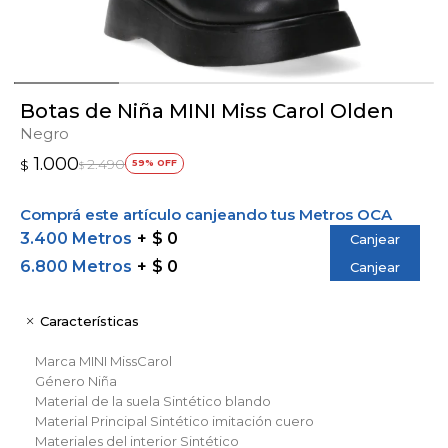
Botas de Niña MINI Miss Carol Olden
Negro
1.000
2.490
$
59
$
Comprá este artículo canjeando tus Metros OCA
3.400 Metros
$ 0
Canjear
6.800 Metros
$ 0
Canjear
Características
Marca
MINI MissCarol
Género
Niña
Material de la suela
Sintético blando
Material Principal
Sintético imitación cuero
Materiales del interior
Sintético