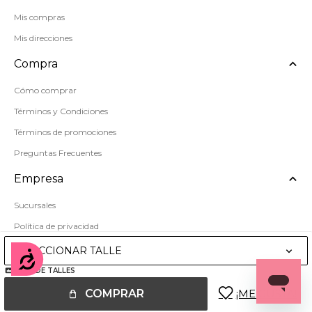
Mis compras
Mis direcciones
Compra
Cómo comprar
Términos y Condiciones
Términos de promociones
Preguntas Frecuentes
Empresa
Sucursales
Política de privacidad
Mapa del sitio
SELECCIONAR TALLE
Accesibilidad
GUÍA DE TALLES
COMPRAR