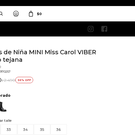
$
0


s de Niña MINI Miss Carol VIBER
o tejana
o
2970257
0
2.490
35
$
orado
ar talle
33
34
35
36