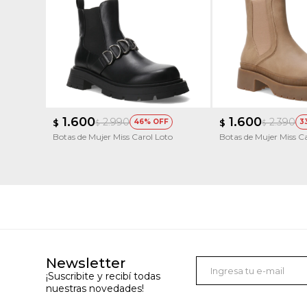
1.600
1.600
2.990
2.390
$
46
$
3
$
$
Botas de Mujer Miss Carol Loto
Botas de Mujer Miss Ca
Newsletter
¡Suscribite y recibí todas
nuestras novedades!