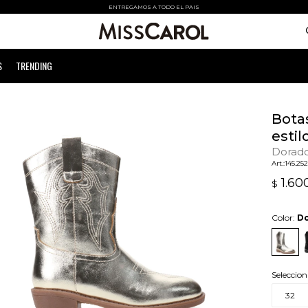
ENTREGAMOS A TODO EL PAIS
S
TRENDING
Bota
estil
Dorad
145.25
1.60
$
Color:
D
Seleccion
32