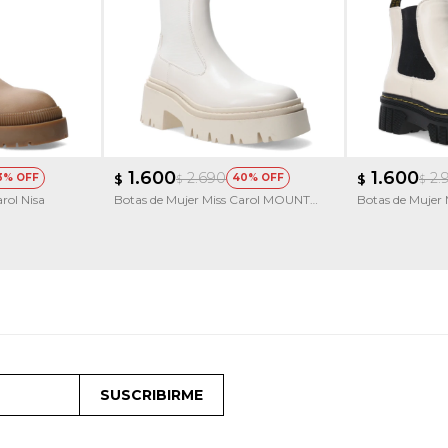
1.600
1.600
2.690
2.
3
$
40
$
$
$
rol Nisa
Botas de Mujer Miss Carol MOUNT
Botas de Mujer 
con elastico
chelsea
SUSCRIBIRME