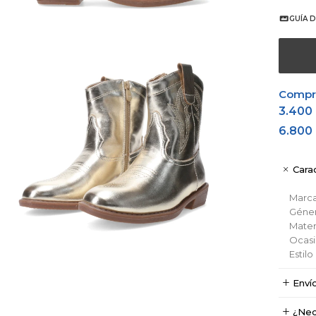
GUÍA D
Comprá
3.400
6.800
Carac
Marc
Géne
Materi
Ocas
Estil
Enví
¿Nec