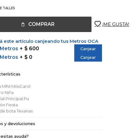
E TALLES
COMPRAR
 este artículo canjeando tus Metros OCA
 Metros
$ 600
Canjear
 Metros
$ 0
Canjear
terísticas
a
MINI MissCarol
ro
Niña
al Principal
Pu
ión
Fiesta
o de bota
Texanas
os y devoluciones
esitas ayuda?