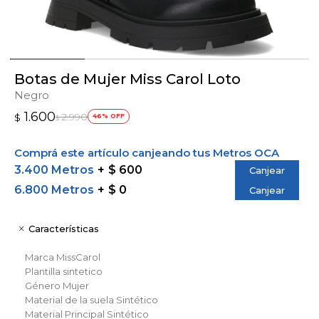
Botas de Mujer Miss Carol Loto
Negro
1.600
2.990
$
46
$
Comprá este artículo canjeando tus Metros OCA
3.400 Metros
$ 600
Canjear
6.800 Metros
$ 0
Canjear
Características
Marca
MissCarol
Plantilla
sintetico
Género
Mujer
Material de la suela
Sintético
Material Principal
Sintético