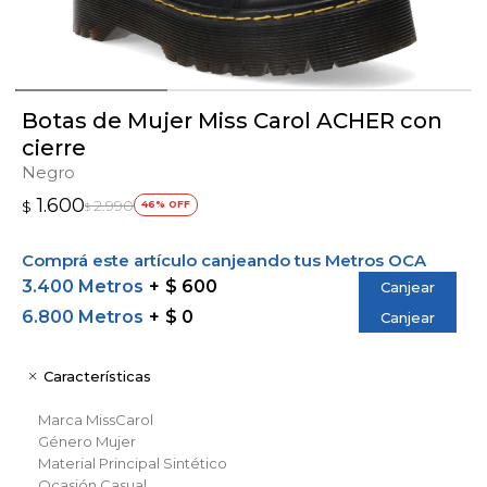
Botas de Mujer Miss Carol ACHER con
cierre
Negro
1.600
2.990
$
46
$
Comprá este artículo canjeando tus Metros OCA
3.400 Metros
$ 600
Canjear
6.800 Metros
$ 0
Canjear
Características
Marca
MissCarol
Género
Mujer
Material Principal
Sintético
Ocasión
Casual