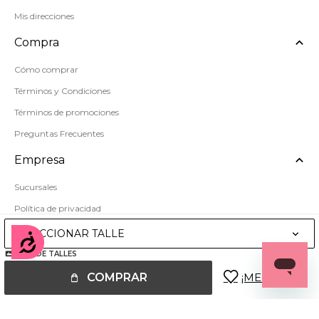
Mis direcciones
Compra
Cómo comprar
Términos y Condiciones
Términos de promociones
Preguntas Frecuentes
Empresa
Sucursales
Política de privacidad
Mapa del sitio
SELECCIONAR TALLE
Accesibilidad
GUÍA DE TALLES
COMPRAR