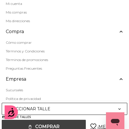
Mi cuenta
Mis compras
Mis direcciones
Compra
Cómo comprar
Términos y Condiciones
Términos de promociones
Preguntas Frecuentes
Empresa
Sucursales
Política de privacidad
Mapa del sitio
SELECCIONAR TALLE
Accesibilidad
GUÍA DE TALLES
COMPRAR