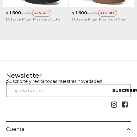
1.600
1.600
2.990
2.390
46
33
$
$
$
$
Botas de Mujer Miss Carol Loto
Botas de Mujer Miss Carol Nisa
Newsletter
¡Suscribite y recibí todas nuestras novedades!
SUSCRIBI


Cuenta