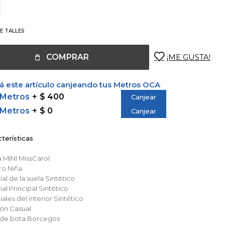
E TALLES
COMPRAR
 este artículo canjeando tus Metros OCA
 Metros
$ 400
Canjear
 Metros
$ 0
Canjear
terísticas
a
MINI MissCarol
ro
Niña
al de la suela
Sintético
al Principal
Sintético
ales del interior
Sintético
ión
Casual
o de bota
Borcegos