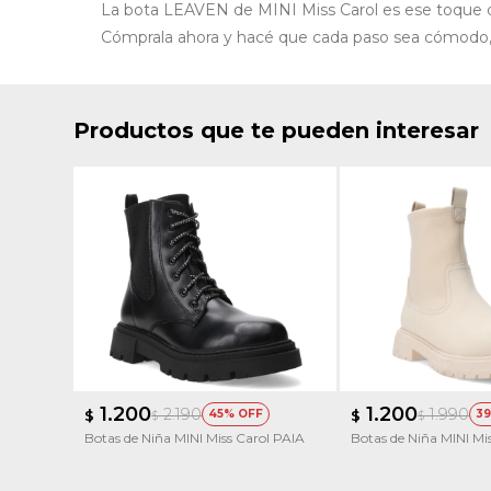
La bota LEAVEN de MINI Miss Carol es ese toque de
Cómprala ahora y hacé que cada paso sea cómodo,
Productos que te pueden interesar
1.200
1.200
2.190
1.990
$
45
$
39
$
$
Botas de Niña MINI Miss Carol PAIA
Botas de Niña MINI Mi