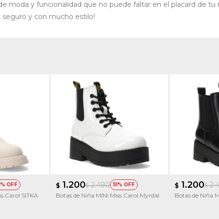
 moda y funcionalidad que no puede faltar en el placard de tu 
 seguro y con mucho estilo!
1.200
1.200
2.490
2.
$
51
$
$
$
ss Carol SITKA
Botas de Niña MINI Miss Carol Myrdal
Botas de Niña M