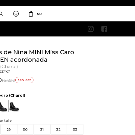
$
0


 de Niña MINI Miss Carol
EN acordonada
(Charol)
3237407
0
2.290
38
$
gro (Charol)
ar talle
29
30
31
32
33