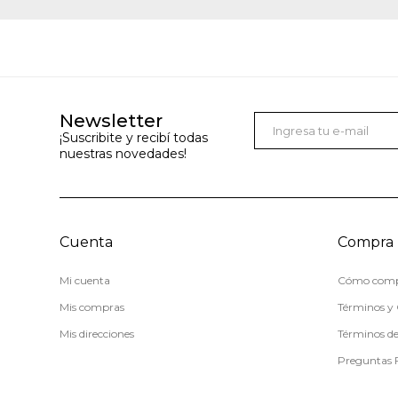
Newsletter
¡Suscribite y recibí todas
nuestras novedades!
Cuenta
Compra
Mi cuenta
Cómo comp
Mis compras
Términos y 
Mis direcciones
Términos d
Preguntas 