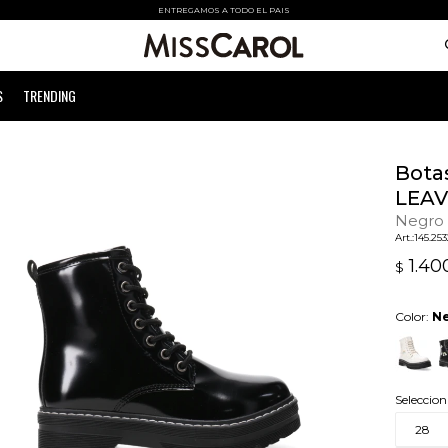
ENTREGAMOS A TODO EL PAIS
S
TRENDING
Botas
LEAV
Negro 
145.25
1.40
$
Color:
Ne
Seleccion
28