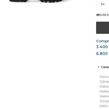
34
GUÍA D
Comprá
3.400
6.800
Carac
Marc
Géne
Materi
Materi
Materi
Ocas
Estil