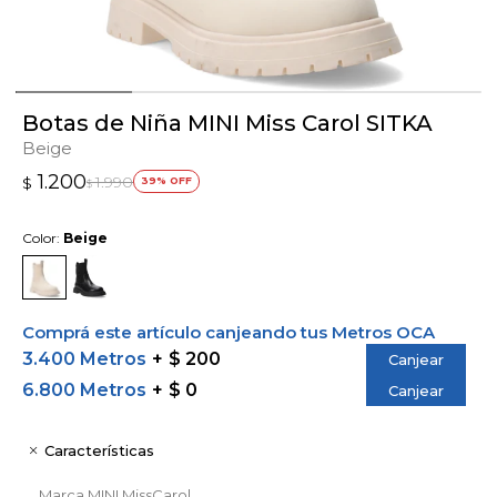
Botas de Niña MINI Miss Carol SITKA
Beige
1.200
1.990
$
39
$
Color:
Beige
Comprá este artículo canjeando tus Metros OCA
3.400 Metros
$ 200
Canjear
6.800 Metros
$ 0
Canjear
Características
Marca
MINI MissCarol