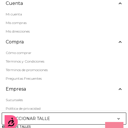
Cuenta
Mi cuenta
Mis compras
Mis direcciones
Compra
Cómo comprar
Términos y Condiciones
Términos de promociones
Preguntas Frecuentes
Empresa
Sucursales
Política de privacidad
Mapa del sitio
SELECCIONAR TALLE
Accesibilidad
GUÍA DE TALLES