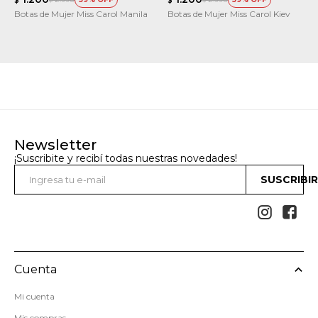
$
$
Botas de Mujer Miss Carol Manila
Botas de Mujer Miss Carol Kiev
Newsletter
¡Suscribite y recibí todas nuestras novedades!
SUSCRIBI


Cuenta
Mi cuenta
Mis compras