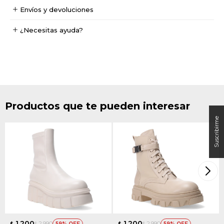
Envíos y devoluciones
¿Necesitas ayuda?
Productos que te pueden interesar
1.200
1.200
2.990
2.990
59
59
$
$