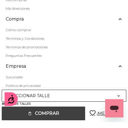
Mis direcciones
Compra
Cómo comprar
Términos y Condiciones
Términos de promociones
Preguntas Frecuentes
Empresa
Sucursales
Política de privacidad
Mapa del sitio
SELECCIONAR TALLE
Accesibilidad
GUÍA DE TALLES
COMPRAR