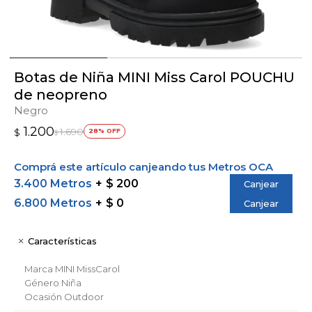
Botas de Niña MINI Miss Carol POUCHU
de neopreno
Negro
1.200
1.690
$
28
$
Comprá este artículo canjeando tus Metros OCA
3.400 Metros
$ 200
Canjear
6.800 Metros
$ 0
Canjear
Características
Marca
MINI MissCarol
Género
Niña
Ocasión
Outdoor