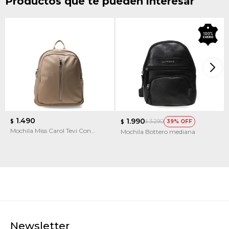
Productos que te pueden interesar
1.490
1.990
3.290
$
39
$
$
Mochila Miss Carol Tevi Con
Mochila Bottero mediana
Cierre Adelante
Newsletter