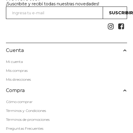
¡Suscribite y recibí todas nuestras novedades!
SUSCRIBI


Cuenta
Mi cuenta
Mis compras
Mis direcciones
Compra
Cómo comprar
Términos y Condiciones
Términos de promociones
Preguntas Frecuentes