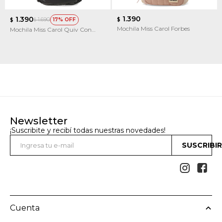
1.390
1.390
1.690
17
$
$
$
Mochila Miss Carol Forbes
Mochila Miss Carol Quiv Con
Capitoneado
Newsletter
¡Suscribite y recibí todas nuestras novedades!
SUSCRIBI


Cuenta