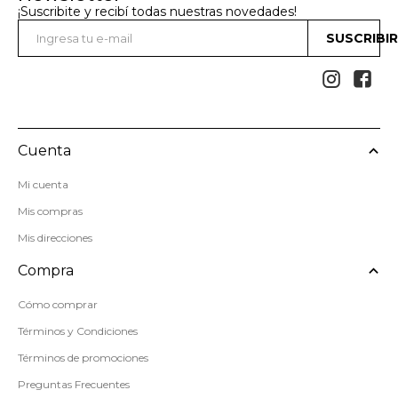
¡Suscribite y recibí todas nuestras novedades!
SUSCRIBI


Cuenta
Mi cuenta
Mis compras
Mis direcciones
Compra
Cómo comprar
Términos y Condiciones
Términos de promociones
Preguntas Frecuentes