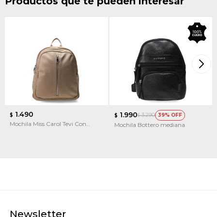
Productos que te pueden interesar
1.490
1.990
3.290
$
39
$
$
Mochila Miss Carol Tevi Con
Mochila Bottero mediana
Cierre Adelante
Newsletter