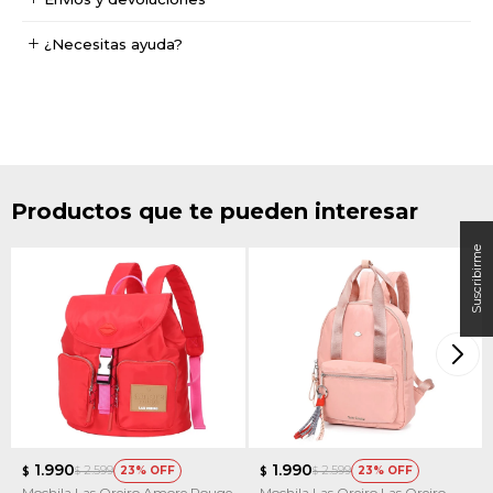
¿Necesitas ayuda?
Productos que te pueden interesar
1.990
1.990
2.599
2.599
23
23
$
$
$
$
Mochila Las Oreiro Amore Rouge
Mochila Las Oreiro Las Oreiro