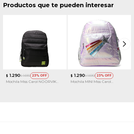
Productos que te pueden interesar
1.290
1.290
1.690
1.690
23
23
$
$
$
$
Mochila Miss Carol NOORVIK
Mochila MINI Miss Carol
capitoneada
SAGWON con arcoiris