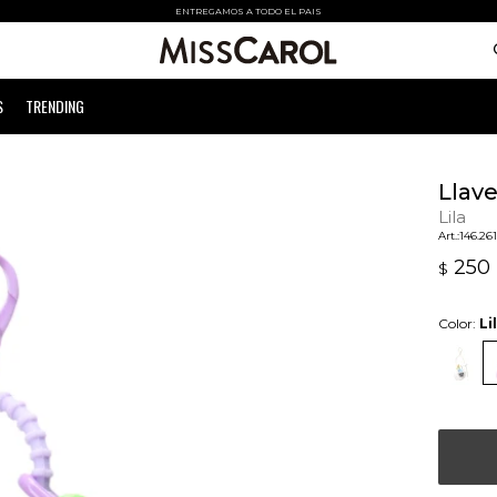
ENTREGAMOS A TODO EL PAIS
S
TRENDING
Llav
Lila
146.26
250
$
Color:
Li