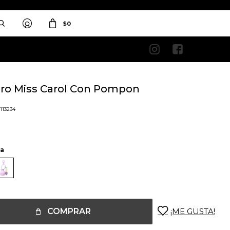
$
0


ero Miss Carol Con Pompon
1113234
la
COMPRAR