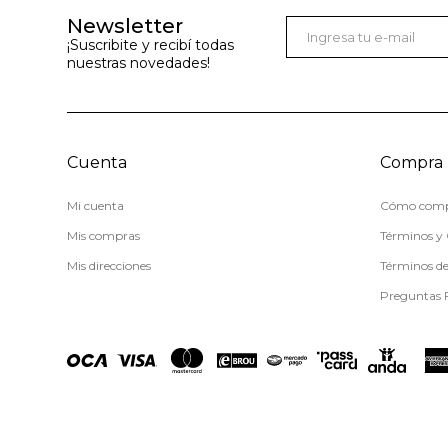
Newsletter
¡Suscribite y recibí todas
nuestras novedades!
Cuenta
Compra
Mi cuenta
Cómo comp
Mis compras
Términos y 
Mis direcciones
Términos d
Preguntas 
© Copyright 2026 / Miss Carol