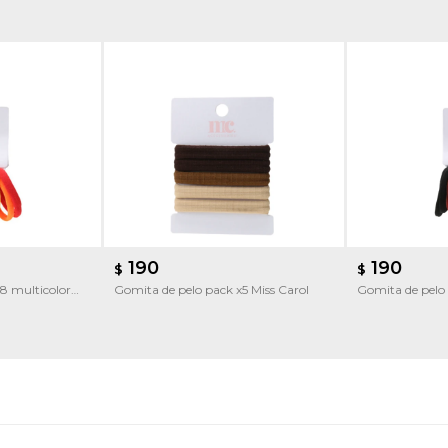
190
190
$
$
8 multicolor
Gomita de pelo pack x5 Miss Carol
Gomita de pelo 
Carol