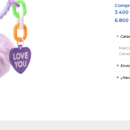
Comprá
3.400
6.800
Carac
Marc
Géne
Enví
¿Nec