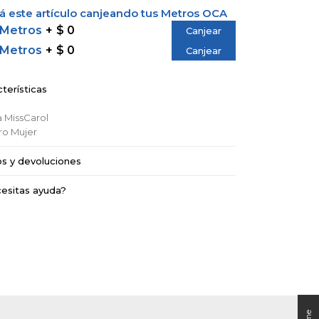
 este artículo canjeando tus Metros OCA
 Metros
$ 0
Canjear
 Metros
$ 0
Canjear
terísticas
a
MissCarol
ro
Mujer
os y devoluciones
esitas ayuda?