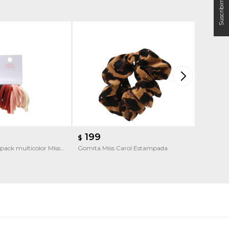
199
290
$
$
pack multicolor Miss
Gomita Miss Carol Estampada
Broche de
Broche d