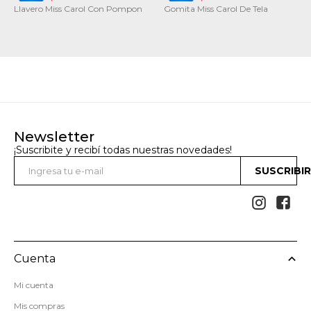
Llavero Miss Carol Con Pompon
Gomita Miss Carol De Tela
Newsletter
¡Suscribite y recibí todas nuestras novedades!
SUSCRIBI


Cuenta
Mi cuenta
Mis compras