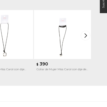
390
450
$
$
Miss Carol con dije
Collar de Mujer Miss Carol con dije de
Collar de
corazón
dije de c