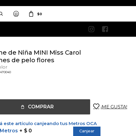
$
0


he de Niña MINI Miss Carol
es de pelo flores
olor
0470040
COMPRAR
 este artículo canjeando tus Metros OCA
 Metros
$ 0
Canjear