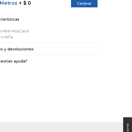
 Metros
$ 0
Canjear
terísticas
a
MINI MissCarol
ro
Niña
os y devoluciones
esitas ayuda?