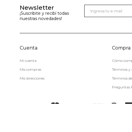
Newsletter
¡Suscribite y recibí todas
nuestras novedades!
Cuenta
Compra
Mi cuenta
Cómo comp
Mis compras
Términos y 
Mis direcciones
Términos d
Preguntas 
© Copyright 2026 / Miss Carol