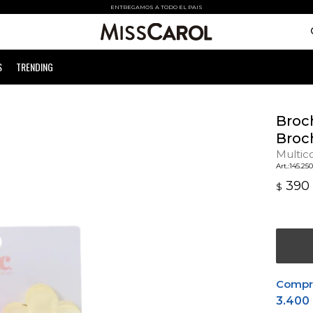
ENTREGAMOS A TODO EL PAIS
S
TRENDING
Broc
Broch
Multic
145.25
390
$
Comprá
3.400