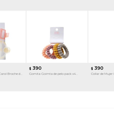
390
390
$
$
Carol Broche de
Gomita Goimta de pelo pack x4
Collar de Mujer 
multicolor Miss Carol
forma irregular