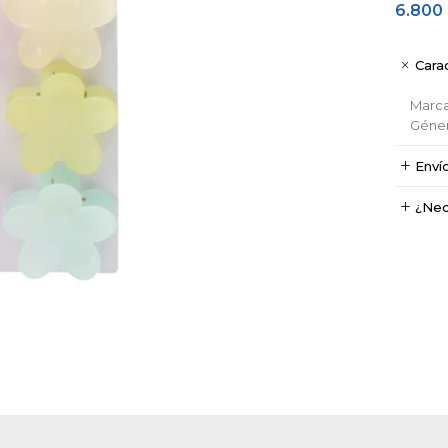
6.800
Carac
Marc
Géne
Enví
¿Nec