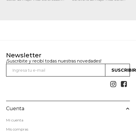
con pieza metalica
Caravana forma de gota
Newsletter
¡Suscribite y recibí todas nuestras novedades!
SUSCRIBI


Cuenta
Mi cuenta
Mis compras