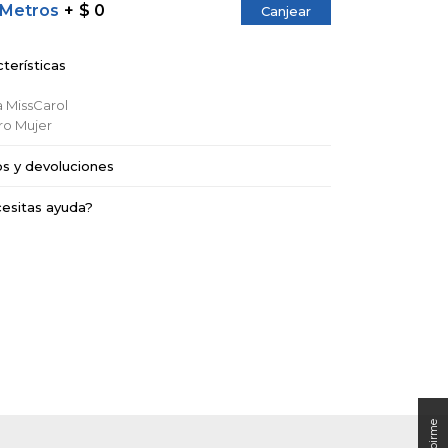
 Metros
$ 0
Canjear
terísticas
a
MissCarol
ro
Mujer
os y devoluciones
esitas ayuda?