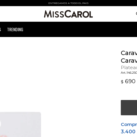
ENTREGAMOS A TODO EL PAIS
S
TRENDING
Cara
Cara
Platea
146.25
690
$
Comprá
3.400