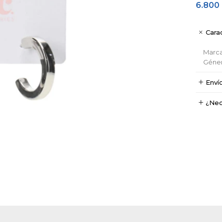
6.800
Carac
Marc
Géne
Enví
¿Nec