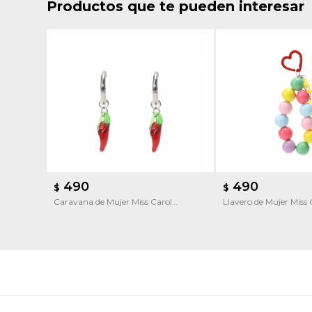
Productos que te pueden interesar
490
490
$
$
Caravana de Mujer Miss Carol
Llavero de Mujer Miss
Caravana CHILE by Picú
acrilico by Picú