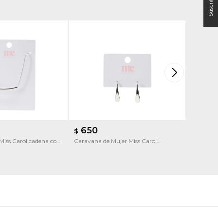
650
650
$
$
 Miss Carol cadena con
Caravana de Mujer Miss Carol
Caravana
Caravana forma de gota
Caravana