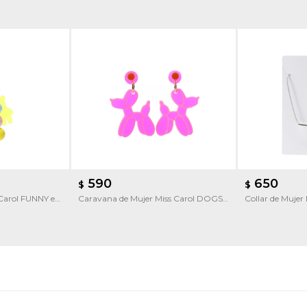
590
650
$
$
 Carol FUNNY en
Caravana de Mujer Miss Carol DOGS
Collar de Mujer
en acrilico by Picú
pieza metalica