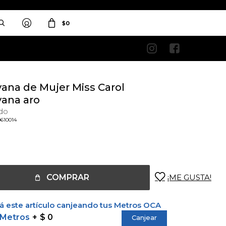
$
0


vana de Mujer Miss Carol
vana aro
do
0610014
COMPRAR
 este artículo canjeando tus Metros OCA
 Metros
$ 0
Canjear