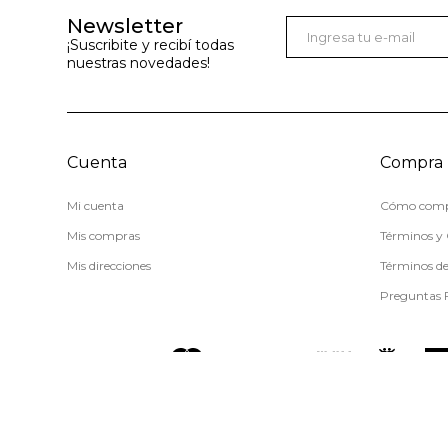
Newsletter
¡Suscribite y recibí todas
nuestras novedades!
Cuenta
Compra
Mi cuenta
Cómo comp
Mis compras
Términos y 
Mis direcciones
Términos d
Preguntas 
© Copyright 2026 / Miss Carol