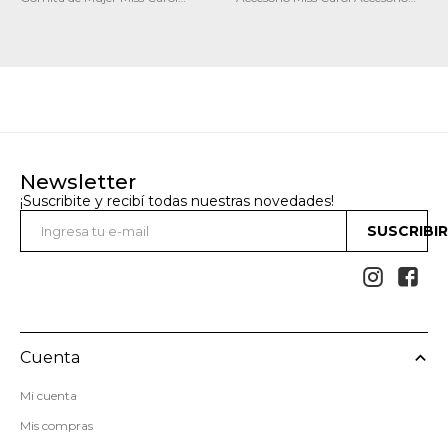
Gomita de pelo
para celular
Newsletter
¡Suscribite y recibí todas nuestras novedades!
SUSCRIBI


Cuenta
Mi cuenta
Mis compras