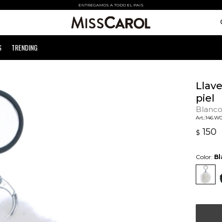
ENTREGAMOS A TODO EL PAIS
S
TRENDING
Llave
piel
Blanc
146.W0
150
$
Color:
Bl