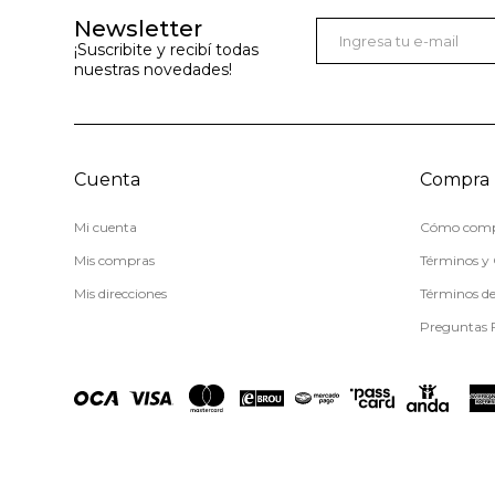
Newsletter
¡Suscribite y recibí todas
nuestras novedades!
Cuenta
Compra
Mi cuenta
Cómo comp
Mis compras
Términos y 
Mis direcciones
Términos d
Preguntas 
© Copyright 2026 / Miss Carol