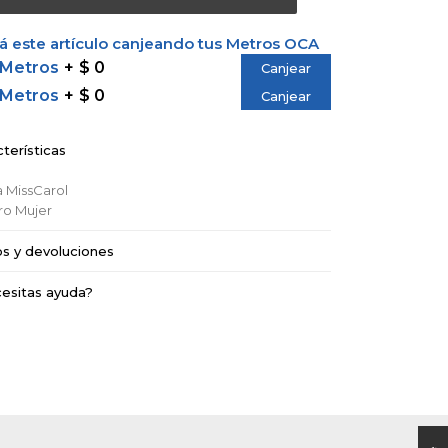
 este artículo canjeando tus Metros OCA
 Metros
$ 0
Canjear
 Metros
$ 0
Canjear
terísticas
a
MissCarol
ro
Mujer
os y devoluciones
esitas ayuda?