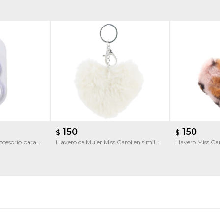
150
150
$
$
ccesorio para
Llavero de Mujer Miss Carol en simil
Llavero Miss C
piel
Corazon