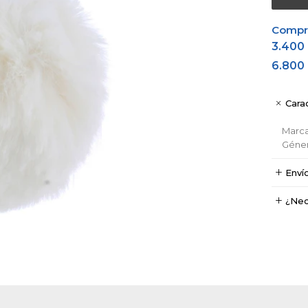
Comprá
3.400
6.800
Carac
Marc
Géne
Enví
¿Nec