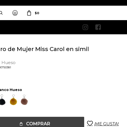
$
0


ro de Mujer Miss Carol en simil
o Hueso
0750381
anco Hueso
COMPRAR