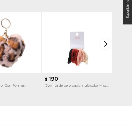
190
190
$
$
arol Con Forma
Gomita de pelo pack multicolor Miss
Gomita de
Carol