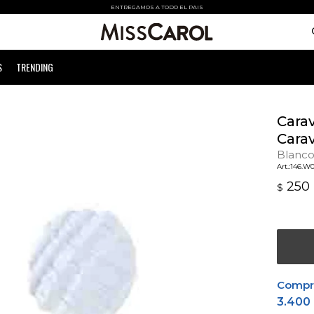
ENTREGAMOS A TODO EL PAIS
S
TRENDING
Cara
Cara
Blanc
146.W
250
$
Comprá
3.400