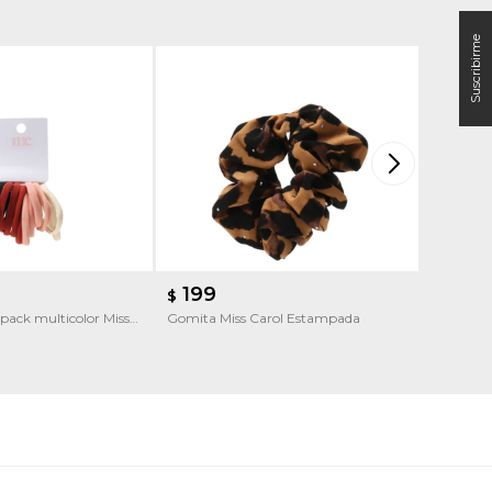
199
290
$
$
pack multicolor Miss
Gomita Miss Carol Estampada
Broche de
Broche d