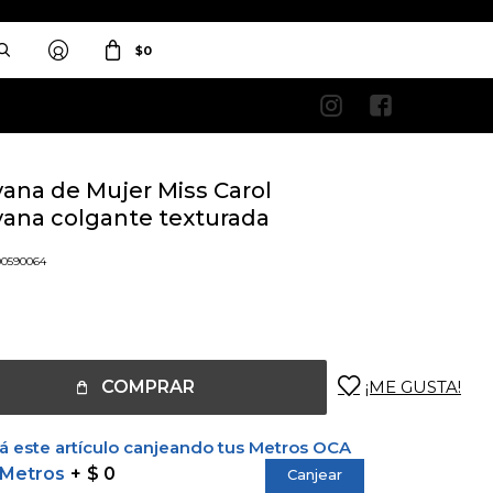
$
0


vana de Mujer Miss Carol
vana colgante texturada
o
00590064
COMPRAR
 este artículo canjeando tus Metros OCA
 Metros
$ 0
Canjear