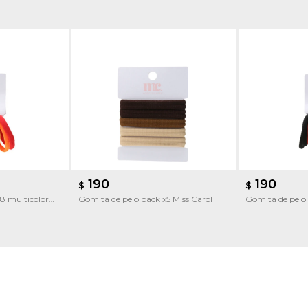
190
190
$
$
8 multicolor
Gomita de pelo pack x5 Miss Carol
Gomita de pelo 
Carol