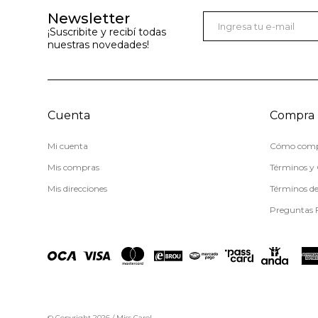
Newsletter
¡Suscribite y recibí todas
nuestras novedades!
Cuenta
Compra
Mi cuenta
Cómo comp
Mis compras
Términos y 
Mis direcciones
Términos d
Preguntas 
© Copyright 2026 / Miss Carol