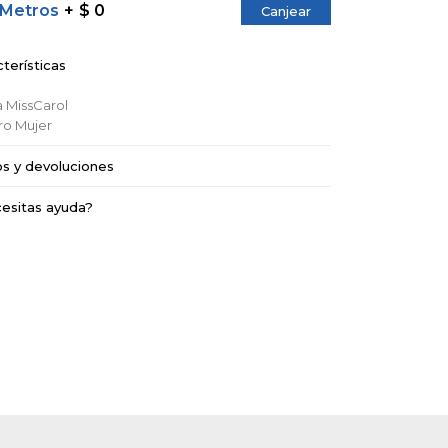
 Metros
$ 0
Canjear
terísticas
a
MissCarol
ro
Mujer
os y devoluciones
esitas ayuda?