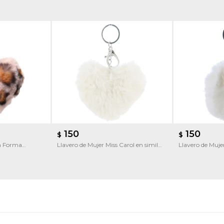
150
150
$
$
on Forma
Llavero de Mujer Miss Carol en simil
Llavero de Mujer
piel
piel