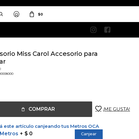
$
0


orio Miss Carol Accesorio para
ar
o
00008000
COMPRAR
 este artículo canjeando tus Metros OCA
 Metros
$ 0
Canjear