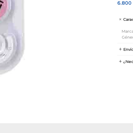
6.800
Carac
Marc
Géne
Enví
¿Nec