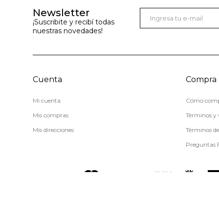
Newsletter
¡Suscribite y recibí todas
nuestras novedades!
Cuenta
Compra
Mi cuenta
Cómo comp
Mis compras
Términos y 
Mis direcciones
Términos d
Preguntas 
© Copyright 2026 / Miss Carol