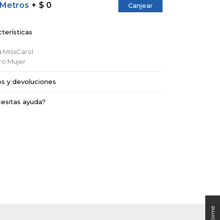
 Metros
$ 0
Canjear
terísticas
a
MissCarol
ro
Mujer
os y devoluciones
esitas ayuda?