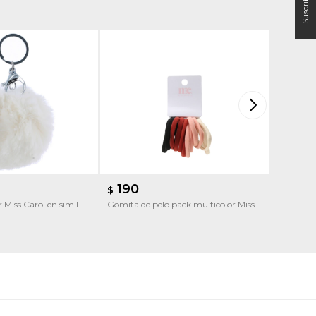
190
190
$
$
 Miss Carol en simil
Gomita de pelo pack multicolor Miss
Gomita de
Carol