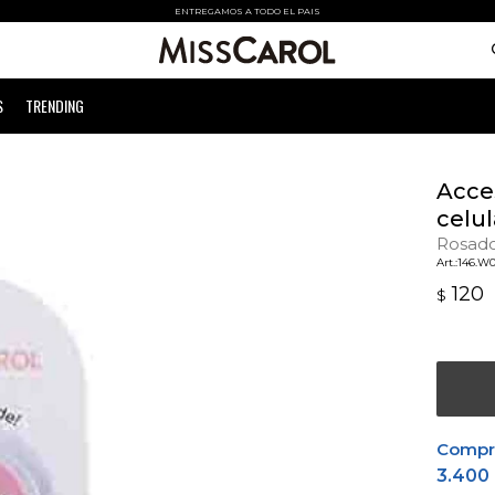
ENTREGAMOS A TODO EL PAIS
S
TRENDING
Acces
celul
Rosad
146.W
120
$
Comprá
3.400