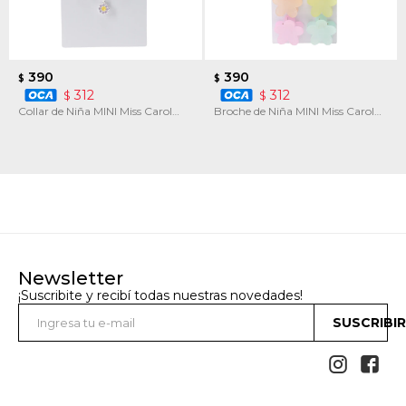
390
390
$
$
312
312
$
$
Collar de Niña MINI Miss Carol
Broche de Niña MINI Miss Carol
con dijes
Broches de pelo flores
Newsletter
¡Suscribite y recibí todas nuestras novedades!
SUSCRIBI

