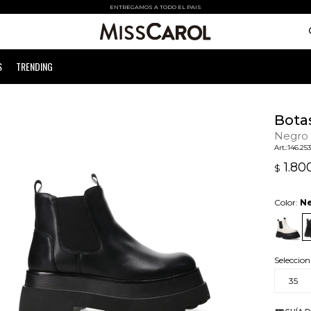
ENTREGAMOS A TODO EL PAIS
S
TRENDING
Bota
Negro
146.25
1.80
$
Color:
N
Seleccion
35