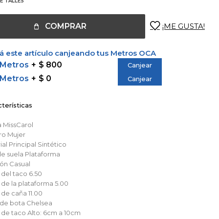
E TALLES
COMPRAR
 este artículo canjeando tus Metros OCA
 Metros
$ 800
Canjear
 Metros
$ 0
Canjear
terísticas
a
MissCarol
ro
Mujer
al Principal
Sintético
de suela
Plataforma
ión
Casual
 del taco
6.50
a de la plataforma
5.00
a de caña
11.00
o de bota
Chelsea
a de taco
Alto: 6cm a 10cm