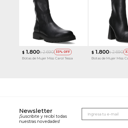
1.800
1.800
2.690
2.690
$
33
$
3
$
$
Botas de Mujer Miss Carol Tessa
Botas de Mujer Miss Ca
Newsletter
¡Suscribite y recibí todas
nuestras novedades!