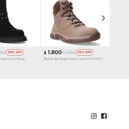
1.800
1.99
990
2.790
39
$
35
$
$
Miss Carol Roxy
Botas de Mujer Miss Carol MOUNTY
Botas de 
acordonada

