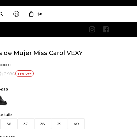
$
0


s de Mujer Miss Carol VEXY
3001000
0
2.990
39
$
egro
ar talle
36
37
38
39
40