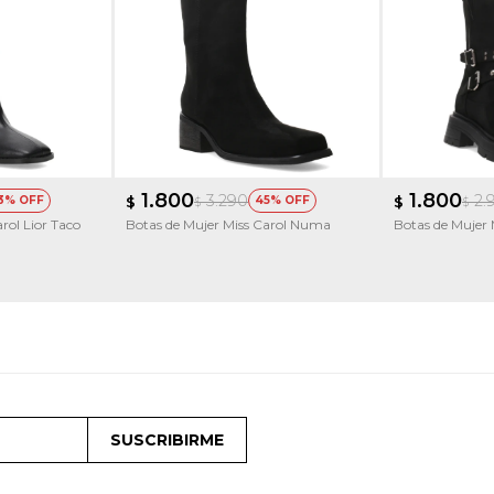
1.800
1.800
3.290
2.
3
$
45
$
$
$
rol Lior Taco
Botas de Mujer Miss Carol Numa
Botas de Mujer 
SUSCRIBIRME