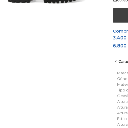
GUÍA D
Comprá
3.400
6.800
Carac
Marc
Géne
Materi
Tipo 
Ocas
Altura
Altur
Altur
Estil
Altur