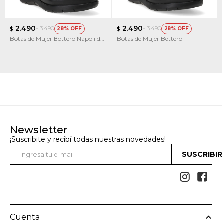
2.490
2.490
3.490
3.490
28
28
$
$
$
$
Botas de Mujer Bottero Napoli de
Botas de Mujer Bottero
Cuero
Newsletter
¡Suscribite y recibí todas nuestras novedades!
SUSCRIBI


Cuenta