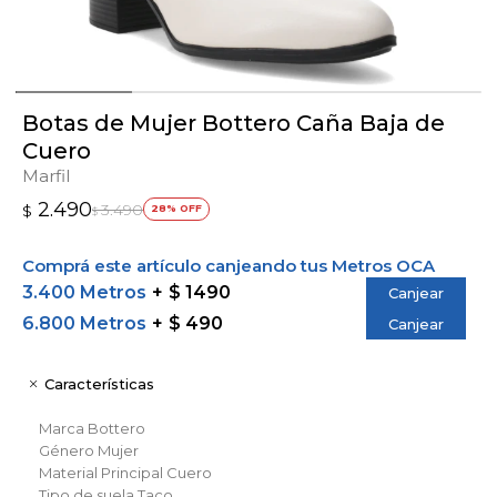
Botas de Mujer Bottero Caña Baja de
Cuero
Marfil
2.490
3.490
$
28
$
Comprá este artículo canjeando tus Metros OCA
3.400 Metros
$ 1490
Canjear
6.800 Metros
$ 490
Canjear
Características
Marca
Bottero
Género
Mujer
Material Principal
Cuero
Tipo de suela
Taco