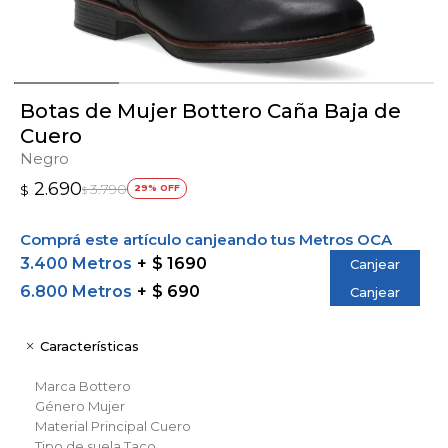
Botas de Mujer Bottero Caña Baja de
Cuero
Negro
2.690
3.790
$
29
$
Comprá este artículo canjeando tus Metros OCA
3.400 Metros
$ 1690
Canjear
6.800 Metros
$ 690
Canjear
Características
Marca
Bottero
Género
Mujer
Material Principal
Cuero
Tipo de suela
Taco