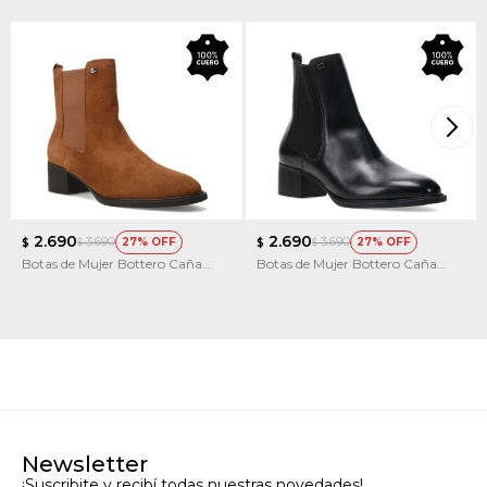
2.690
2.690
3.690
3.690
27
27
$
$
$
$
Botas de Mujer Bottero Caña
Botas de Mujer Bottero Caña
Baja Con Elástico
Baja Con Elástico
Newsletter
¡Suscribite y recibí todas nuestras novedades!