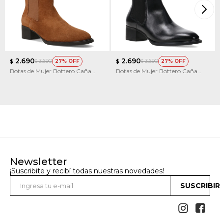
2.690
2.690
3.690
3.690
27
27
$
$
$
$
Botas de Mujer Bottero Caña
Botas de Mujer Bottero Caña
Baja Con Elástico
Baja Con Elástico
Newsletter
¡Suscribite y recibí todas nuestras novedades!
SUSCRIBI

