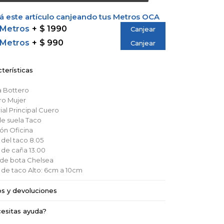
 este artículo canjeando tus Metros OCA
 Metros
$ 1990
Canjear
 Metros
$ 990
Canjear
terísticas
a
Bottero
ro
Mujer
al Principal
Cuero
de suela
Taco
ión
Oficina
 del taco
8.05
a de caña
13.00
o de bota
Chelsea
a de taco
Alto: 6cm a 10cm
os y devoluciones
esitas ayuda?