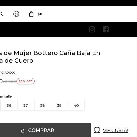
$
0


s de Mujer Bottero Caña Baja En
a de Cuero
8101A01000
0
3.990
25
$
ar talle
36
37
38
39
40
COMPRAR