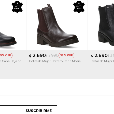
2.690
2.690
3.990
3
9
$
32
$
$
$
o Caña Baja de
Botas de Mujer Bottero Caña Media de
Botas de Mujer
Cuero
Cuero
SUSCRIBIRME