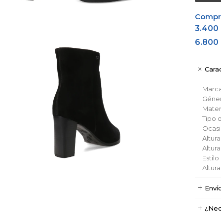
Comprá
3.400
6.800
Carac
Marc
Géne
Materi
Tipo 
Ocas
Altura
Altur
Estil
Altur
Enví
¿Nec