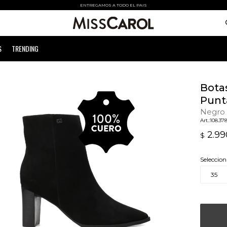
ENTREGAMOS A TODO EL PAIS
S
TRENDING
Bota
Punt
Negro
108.37
2.99
$
Seleccion
35