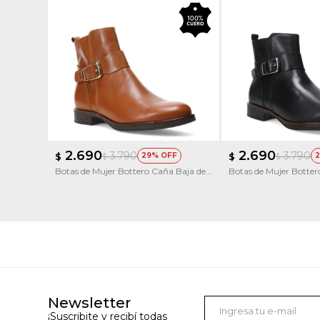
2.690
2.690
3.790
3.790
$
29
$
2
$
$
Botas de Mujer Bottero Caña Baja de
Botas de Mujer Botter
Cuero
Cuero
Newsletter
¡Suscribite y recibí todas