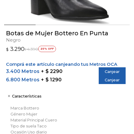
Botas de Mujer Bottero En Punta
Negro
3.290
4.390
$
25
$
Comprá este artículo canjeando tus Metros OCA
3.400 Metros
$ 2290
Canjear
6.800 Metros
$ 1290
Canjear
Características
Marca
Bottero
Género
Mujer
Material Principal
Cuero
Tipo de suela
Taco
Ocasión
Uso diario