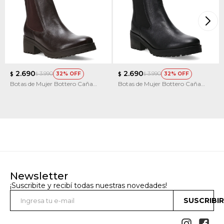
2.690
2.690
3.990
3.990
32
32
$
$
$
$
Botas de Mujer Bottero Caña
Botas de Mujer Bottero Caña
Media de Cuero
Media de Cuero
Newsletter
¡Suscribite y recibí todas nuestras novedades!
SUSCRIBI

