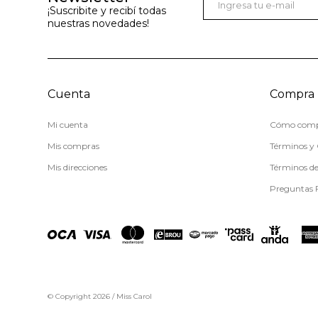
¡Suscribite y recibí todas
nuestras novedades!
Cuenta
Compra
Mi cuenta
Cómo comp
Mis compras
Términos y 
Mis direcciones
Términos d
Preguntas 
© Copyright 2026 / Miss Carol