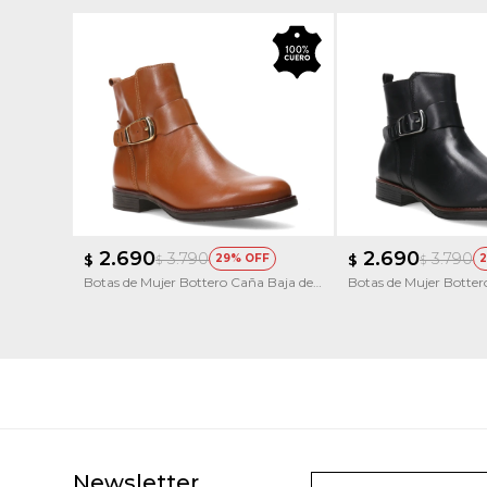
2.690
2.690
3.790
3.790
$
29
$
2
$
$
Botas de Mujer Bottero Caña Baja de
Botas de Mujer Botter
Cuero
Cuero
Newsletter