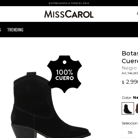
ENTREGAMOS A TODO EL PAIS
S
TRENDING
Bota
Cuer
Negro
146.26
2.99
$
Color:
N
Seleccion
36