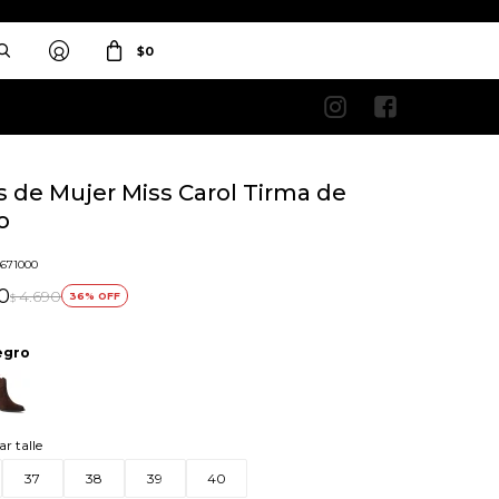
$
0


s de Mujer Miss Carol Tirma de
o
1671000
0
4.690
36
$
egro
ar talle
37
38
39
40