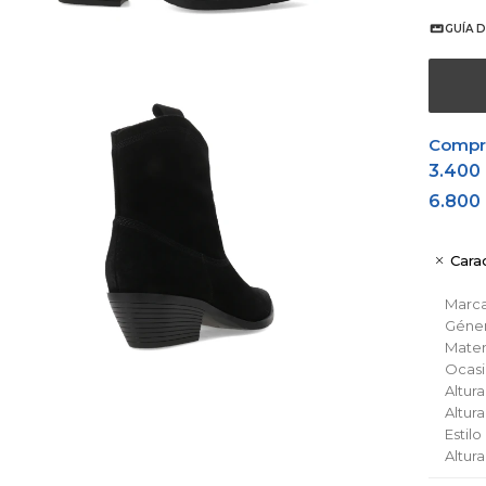
GUÍA D
Comprá
3.400
6.800
Carac
Marc
Géne
Materi
Ocas
Altura
Altur
Estil
Altur