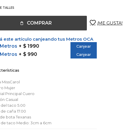
E TALLES
COMPRAR
 este artículo canjeando tus Metros OCA
 Metros
$ 1990
Canjear
 Metros
$ 990
Canjear
terísticas
a
MissCarol
ro
Mujer
al Principal
Cuero
ión
Casual
 del taco
5.00
a de caña
17.00
o de bota
Texanas
a de taco
Medio: 3cm a 6cm