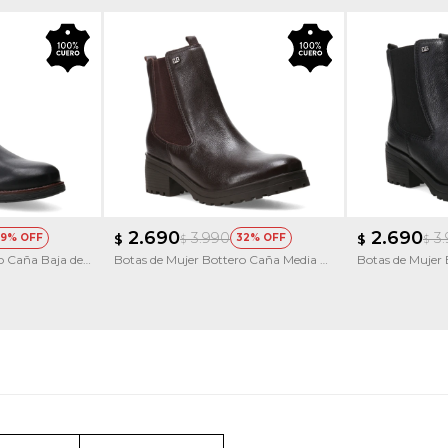
2.690
2.690
3.990
3
9
$
32
$
$
$
o Caña Baja de
Botas de Mujer Bottero Caña Media de
Botas de Mujer
Cuero
Cuero