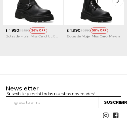
1.990
1.990
2.690
3.990
26
50
$
$
$
$
Botas de Mujer Miss Carol ULIER
Botas de Mujer Miss Carol Mawla
con elastico
Newsletter
¡Suscribite y recibí todas nuestras novedades!
SUSCRIBI

