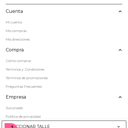
Cuenta
Mi cuenta
Mis compras
Mis direcciones
Compra
Cómo comprar
Términos y Condiciones
Términos de promociones
Preguntas Frecuentes
Empresa
Sucursales
Política de privacidad
Mapa del sitio
SELECCIONAR TALLE
Accesibilidad