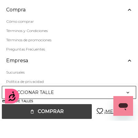
Compra
Cómo comprar
Términos y Condiciones
Términos de promociones
Preguntas Frecuentes
Empresa
Sucursales
Política de privacidad
Mapa del sitio
SELECCIONAR TALLE
Accesibilidad
GUÍA DE TALLES
COMPRAR