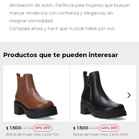
declaración de estilo. Perfecta para mujeres que buscan
marcar tendencia con confianza y elegancia, sin
resignar comodidad.
Cómprala ahora y hacé que tu look hable por vos.
Productos que te pueden interesar
1.500
1.500
2.490
2.690
39
44
$
$
$
$
Botas de Mujer Miss Carol Tari
Botas de Mujer Miss Carol Adar