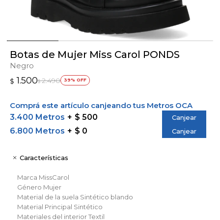
Botas de Mujer Miss Carol PONDS
Negro
1.500
2.490
$
39
$
Comprá este artículo canjeando tus Metros OCA
3.400 Metros
$ 500
Canjear
6.800 Metros
$ 0
Canjear
Características
Marca
MissCarol
Género
Mujer
Material de la suela
Sintético blando
Material Principal
Sintético
Materiales del interior
Textil