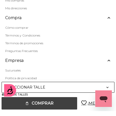
Mis compras
Mis direcciones
Compra
Cómo comprar
Términos y Condiciones
Términos de promociones
Preguntas Frecuentes
Empresa
Sucursales
Política de privacidad
Mapa del sitio
SELECCIONAR TALLE
Accesibilidad
GUÍA DE TALLES
COMPRAR