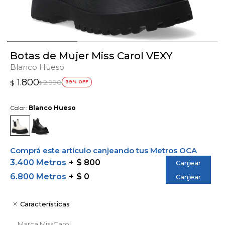
Botas de Mujer Miss Carol VEXY
Blanco Hueso
1.800
2.990
$
39
$
Color:
Blanco Hueso
Comprá este artículo canjeando tus Metros OCA
3.400 Metros
$ 800
Canjear
6.800 Metros
$ 0
Canjear
Características
Marca
MissCarol