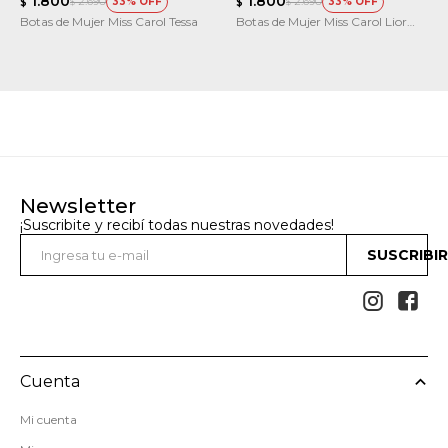
1.800
1.800
2.690
2.690
33
33
$
$
$
$
Botas de Mujer Miss Carol Tessa
Botas de Mujer Miss Carol Lior
Taco
Newsletter
¡Suscribite y recibí todas nuestras novedades!
SUSCRIBI


Cuenta
Mi cuenta