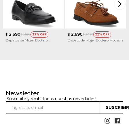
2.690
2.690
3.690
3.490
27
22
$
$
$
$
Zapatos de Mujer Bottero
Zapato de Mujer Bottero Mocasin
353406
Newsletter
¡Suscribite y recibí todas nuestras novedades!
SUSCRIBI

