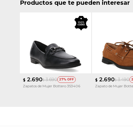
Productos que te pueden interesar
2.690
2.690
3.690
3.490
$
27
$
$
$
Zapatos de Mujer Bottero 353406
Zapato de Mujer Bott