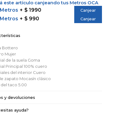
 este artículo canjeando tus Metros OCA
 Metros
$ 1990
Canjear
 Metros
$ 990
Canjear
terísticas
a
Bottero
ro
Mujer
al de la suela
Goma
al Principal
100% cuero
ales del interior
Cuero
de zapato
Mocasín clásico
 del taco
5.00
os y devoluciones
esitas ayuda?