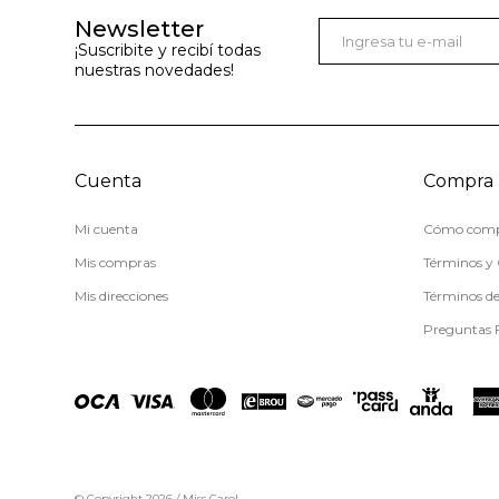
Newsletter
¡Suscribite y recibí todas
nuestras novedades!
Cuenta
Compra
Mi cuenta
Cómo comp
Mis compras
Términos y 
Mis direcciones
Términos d
Preguntas 
© Copyright 2026 / Miss Carol