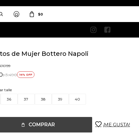
$
0


tos de Mujer Bottero Napoli
3010199
0
3.490
14
$
ar talle
36
37
38
39
40
COMPRAR