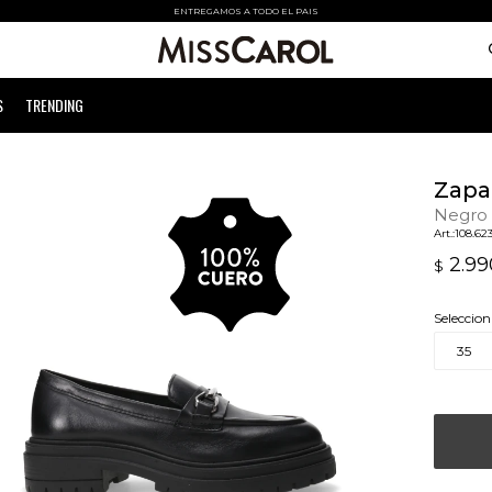
ENTREGAMOS A TODO EL PAIS
S
TRENDING
Zapa
Negro
108.62
2.99
$
Seleccion
35