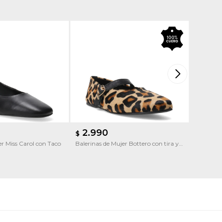
2.990
2.9
$
$
r Miss Carol con Taco
Balerinas de Mujer Bottero con tira y
Zapatos d
hebilla
con Tobil