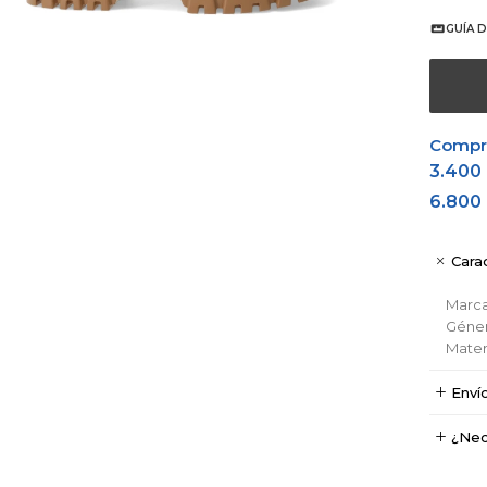
GUÍA D
Comprá
3.400
6.800
Carac
Marc
Géne
Materi
Enví
¿Nec