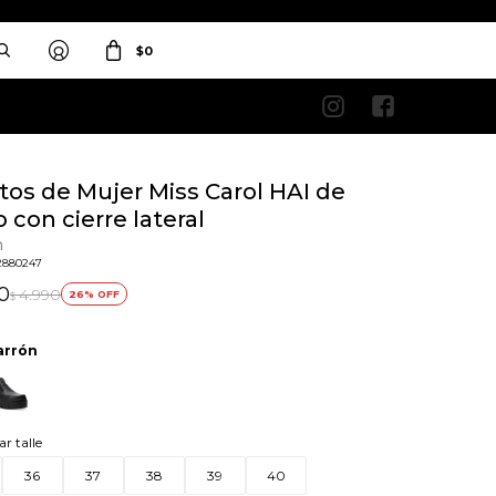
$
0


tos de Mujer Miss Carol HAI de
 con cierre lateral
n
2880247
0
4.990
26
$
arrón
ar talle
36
37
38
39
40