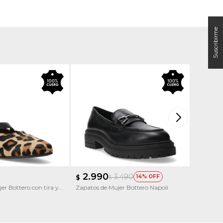
2.990
2.9
3.490
$
14
$
$
er Bottero con tira y
Zapatos de Mujer Bottero Napoli
Zapatos d
con Tobil