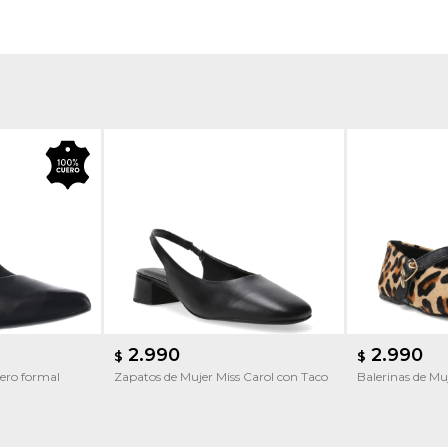
2.990
2.990
$
$
ero formal
Zapatos de Mujer Miss Carol con Taco
Balerinas de Muj
hebilla