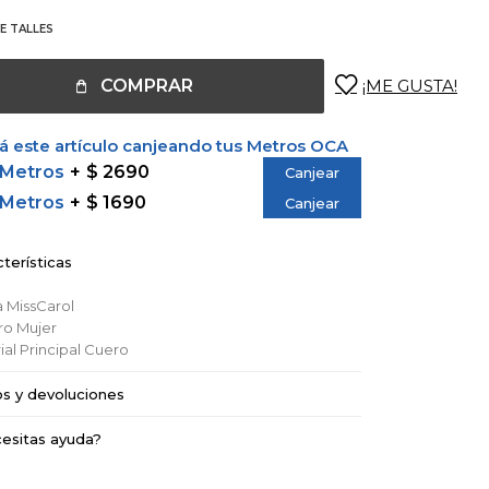
E TALLES
COMPRAR
 este artículo canjeando tus Metros OCA
 Metros
$ 2690
Canjear
 Metros
$ 1690
Canjear
terísticas
a
MissCarol
ro
Mujer
al Principal
Cuero
os y devoluciones
esitas ayuda?