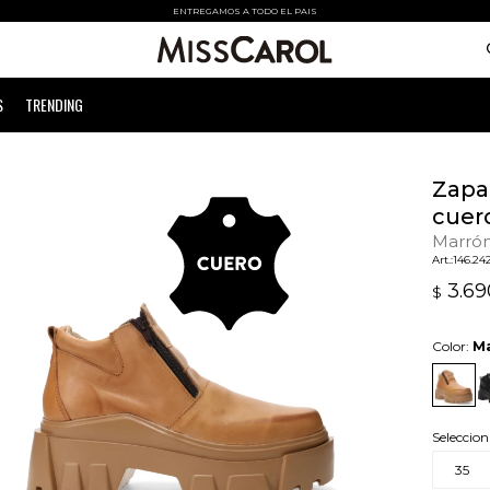
ENTREGAMOS A TODO EL PAIS
S
TRENDING
Zapa
cuero
Marró
146.24
3.69
$
Color:
M
Seleccion
35