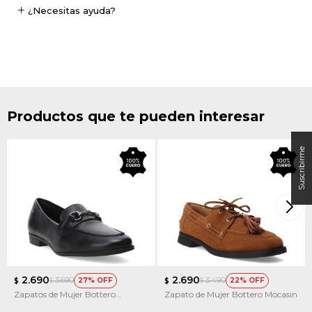
¿Necesitas ayuda?
Productos que te pueden interesar
2.690
2.690
3.690
3.490
27
22
$
$
$
$
Zapatos de Mujer Bottero
Zapato de Mujer Bottero Mocasin
353406