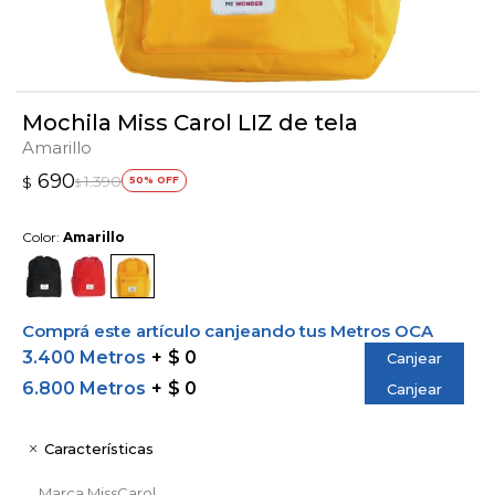
Mochila Miss Carol LIZ de tela
Amarillo
690
1.390
$
50
$
Color:
Amarillo
Comprá este artículo canjeando tus Metros OCA
3.400 Metros
$ 0
Canjear
6.800 Metros
$ 0
Canjear
Características
Marca
MissCarol