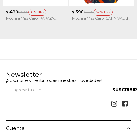
490
590
1.690
1.390
71
57
$
$
$
$
Mochila Miss Carol PAPAYA
Mochila Miss Carol CARNIVAL de
estampada
tela
Newsletter
¡Suscribite y recibí todas nuestras novedades!
SUSCRIBI


Cuenta