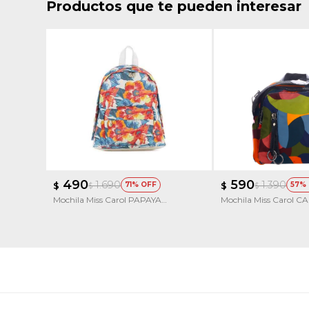
Productos que te pueden interesar
490
590
1.690
1.390
$
71
$
57
$
$
Mochila Miss Carol PAPAYA
Mochila Miss Carol CA
estampada