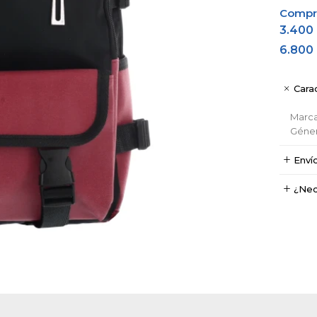
Comprá
3.400
6.800
Carac
Marc
Géne
Enví
¿Nec