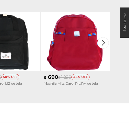
690
790
0
1.290
50
$
46
$
$
ol LIZ de tela
Mochila Miss Carol PIURA de tela
Mochila 