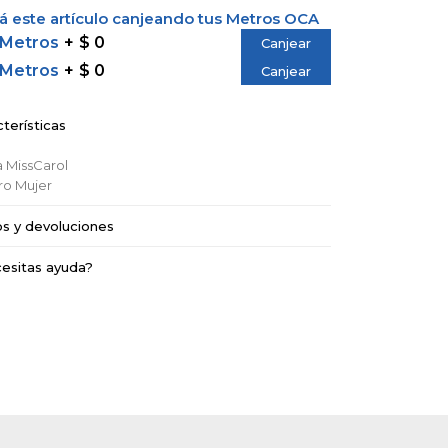
 este artículo canjeando tus Metros OCA
 Metros
$ 0
Canjear
 Metros
$ 0
Canjear
terísticas
a
MissCarol
ro
Mujer
os y devoluciones
esitas ayuda?