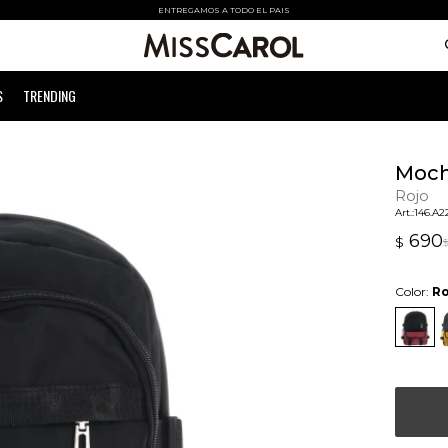
ENTREGAMOS A TODO EL PAIS
S
TRENDING
Moch
Rojo
146.A2
690
$
$
Color:
Ro