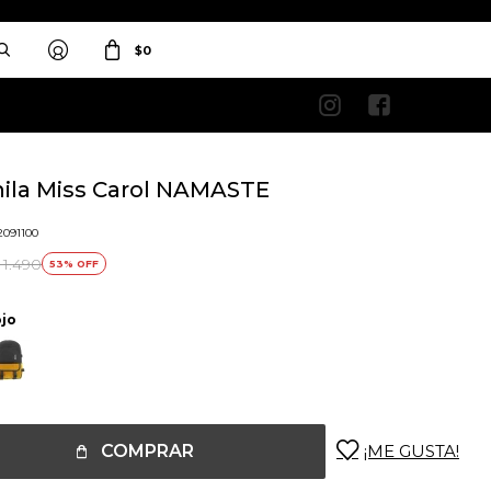
$
0


ila Miss Carol NAMASTE
2091100
1.490
53
jo
COMPRAR