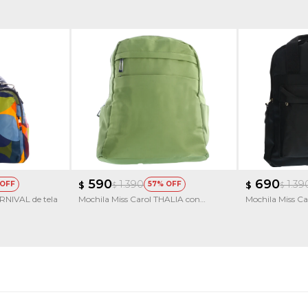
590
690
1.390
1.39
$
57
$
$
$
RNIVAL de tela
Mochila Miss Carol THALIA con
Mochila Miss Car
pañuelo decorativo