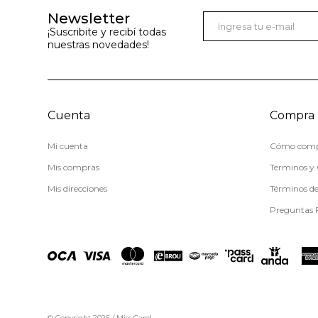
Newsletter
¡Suscribite y recibí todas
nuestras novedades!
Cuenta
Compra
Mi cuenta
Cómo comp
Mis compras
Términos y 
Mis direcciones
Términos d
Preguntas 
© Copyright 2026 / Miss Carol