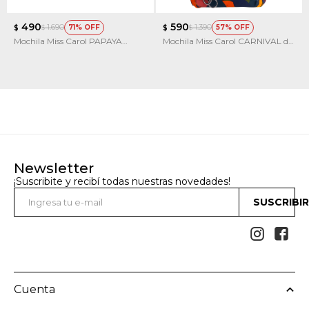
490
590
1.690
1.390
71
57
$
$
$
$
Mochila Miss Carol PAPAYA
Mochila Miss Carol CARNIVAL de
estampada
tela
Newsletter
¡Suscribite y recibí todas nuestras novedades!
SUSCRIBI


Cuenta