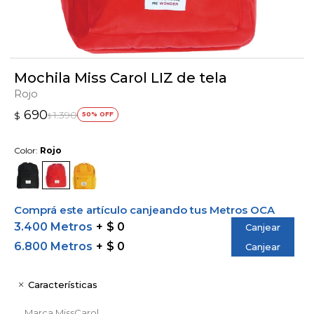
Mochila Miss Carol LIZ de tela
Rojo
690
1.390
$
50
$
Color:
Rojo
Comprá este artículo canjeando tus Metros OCA
3.400 Metros
$ 0
Canjear
6.800 Metros
$ 0
Canjear
Características
Marca
MissCarol