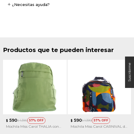
¿Necesitas ayuda?
Productos que te pueden interesar
590
590
1.390
1.390
57
57
$
$
$
$
Mochila Miss Carol THALIA con
Mochila Miss Carol CARNIVAL de
pañuelo decorativo
tela