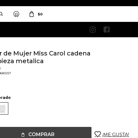
$
0


r de Mujer Miss Carol cadena
pieza metalica
o
0680257
orado
COMPRAR