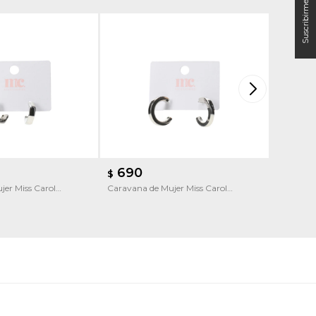
690
690
$
$
jer Miss Carol
Caravana de Mujer Miss Carol
Caravana
on forma
Caravana aro
Caravana