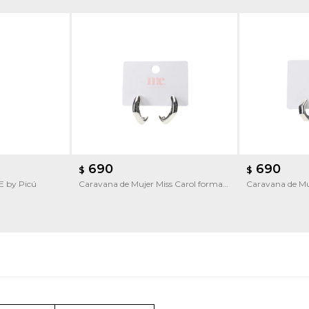
690
690
$
$
LE by Picú
Caravana de Mujer Miss Carol forma
Caravana de Mu
irregular
Caravana aro c