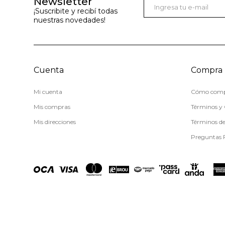
Newsletter
¡Suscribite y recibí todas
nuestras novedades!
Cuenta
Compra
Mi cuenta
Cómo comp
Mis compras
Términos y 
Mis direcciones
Términos d
Preguntas 
© Copyright 2026 / Miss Carol