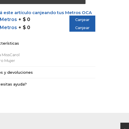
 este artículo canjeando tus Metros OCA
 Metros
$ 0
Canjear
 Metros
$ 0
Canjear
terísticas
a
MissCarol
ro
Mujer
os y devoluciones
esitas ayuda?