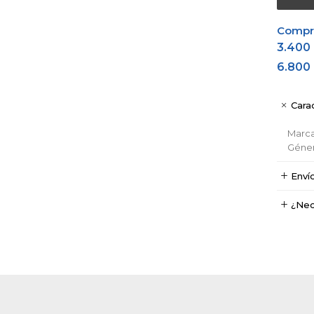
Comprá
3.400
6.800
Carac
Marc
Géne
Enví
¿Nec