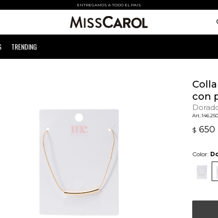
ENTREGAMOS A TODO EL PAIS
S
TRENDING
Colla
con 
Dorad
146.25
650
$
Color:
D