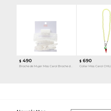
490
690
$
$
Broche de Mujer Miss Carol Broche de
Collar Miss Carol CHI
pelo pack x3