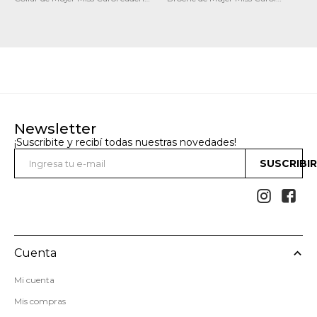
bicolor
Broche de pelo pack x3
Newsletter
¡Suscribite y recibí todas nuestras novedades!
SUSCRIBI


Cuenta
Mi cuenta
Mis compras