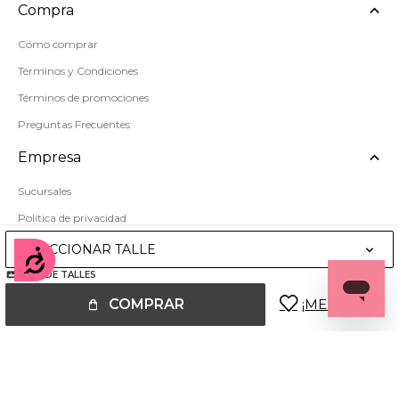
Compra
Cómo comprar
Términos y Condiciones
Términos de promociones
Preguntas Frecuentes
Empresa
Sucursales
Política de privacidad
Mapa del sitio
SELECCIONAR TALLE
Accesibilidad
GUÍA DE TALLES
COMPRAR