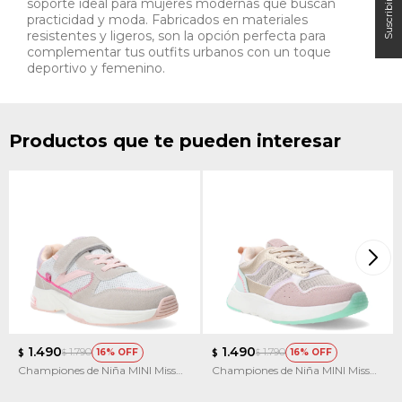
soporte ideal para mujeres modernas que buscan
practicidad y moda. Fabricados en materiales
resistentes y ligeros, son la opción perfecta para
complementar tus outfits urbanos con un toque
deportivo y femenino.
Productos que te pueden interesar
1.490
1.490
1.790
1.790
16
16
$
$
$
$
Championes de Niña MINI Miss
Championes de Niña MINI Miss
Carol CLOP con velcro
Carol KICKY multicolor